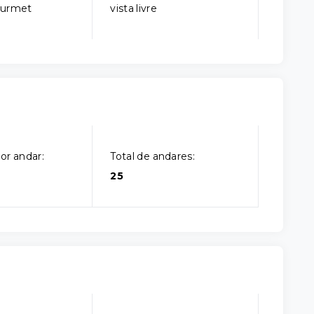
ourmet
vista livre
or andar:
Total de andares:
25