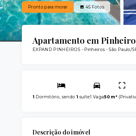
Pronto para morar
45
Fotos
Apartamento em Pinheiros
EXPAND PINHEIROS -
Pinheiros - São Paulo/
1
Dormitório, sendo
1
suíte
1 Vaga
50 m²
(
Privati
Descrição do imóvel