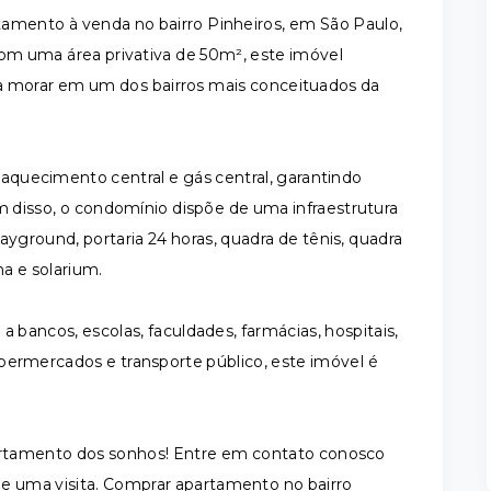
amento à venda no bairro Pinheiros, em São Paulo,
 Com uma área privativa de 50m², este imóvel
a morar em um dos bairros mais conceituados da
quecimento central e gás central, garantindo
disso, o condomínio dispõe de uma infraestrutura
yground, portaria 24 horas, quadra de tênis, quadra
na e solarium.
a bancos, escolas, faculdades, farmácias, hospitais,
supermercados e transporte público, este imóvel é
partamento dos sonhos! Entre em contato conosco
nde uma visita. Comprar apartamento no bairro