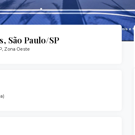
, São Paulo/SP
SP, Zona Oeste
va
)