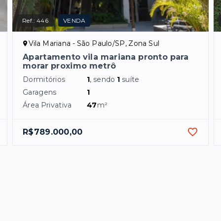
Ref.:
446
VENDA
Vila Mariana - São Paulo/SP, Zona Sul
Apartamento vila mariana pronto para
morar proximo metrô
Dormitórios
1
, sendo
1
suíte
Garagens
1
Área Privativa
47
m²
R$789.000,00