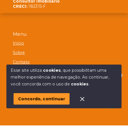
Consultor imobiliário
CRECI:
182315-F
Menu
Início
Sobre
Contato
Esse site utiliza
cookies
, que possibilitam uma
melhor experiência de navegação.
Ao continuar,
Olá! em posso ajudar?
você concorda com o uso de
cookies
.
© Copyright 2026 - Alberico Simões - Todos os direitos
reservados
Concordo, continuar
SITE PARA IMOBILIARIA