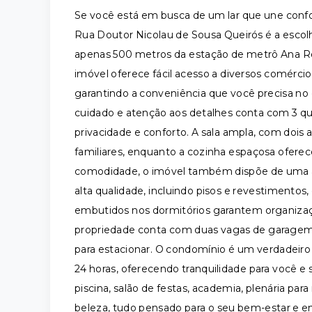
Se você está em busca de um lar que une confo
Rua Doutor Nicolau de Sousa Queirós é a escolha
apenas 500 metros da estação de metrô Ana Ro
imóvel oferece fácil acesso a diversos comérci
garantindo a conveniência que você precisa no
cuidado e atenção aos detalhes conta com 3 quar
privacidade e conforto. A sala ampla, com dois 
familiares, enquanto a cozinha espaçosa oferece
comodidade, o imóvel também dispõe de uma á
alta qualidade, incluindo pisos e revestimentos
embutidos nos dormitórios garantem organizaç
propriedade conta com duas vagas de garagem 
para estacionar. O condomínio é um verdadeiro
24 horas, oferecendo tranquilidade para você e
piscina, salão de festas, academia, plenária para 
beleza, tudo pensado para o seu bem-estar e 