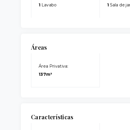
1
Lavabo
1
Sala de ja
Áreas
Área Privativa:
137m²
Características