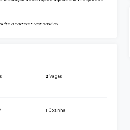
sulte o corretor responsável.
s
2
Vagas
V
1
Cozinha