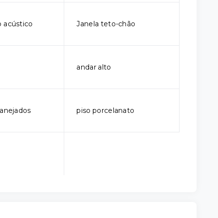
 acústico
Janela teto-chão
andar alto
lanejados
piso porcelanato