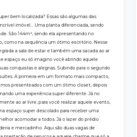
super bem localizada? Essas são algumas das
ncrível imóvel... Uma planta diferenciada, sendo
dade. São 144m², sendo ela apresentando no
bo, como na sequência um ótimo escritório. Nesse
grada a sala de estar e também uma sacada ao ar
sse espaço eu só imagino você abrindo aquele
uas conquistas e alegrias. Subindo para o segundo
suítes. A primeira em um formato mais compacto,
er somos presenteados com um ótimo closet, depois
onando uma experiência super diferente. Já no
nte ao ar livre, para você realizar aquele evento,
uma espaço super descolado para receber uma
 melhor acomodar a todos. Já o lazer do prédio
nderia e mercadinho. Aqui são duas vagas de
a prestação de serviços e aquele charme que só a