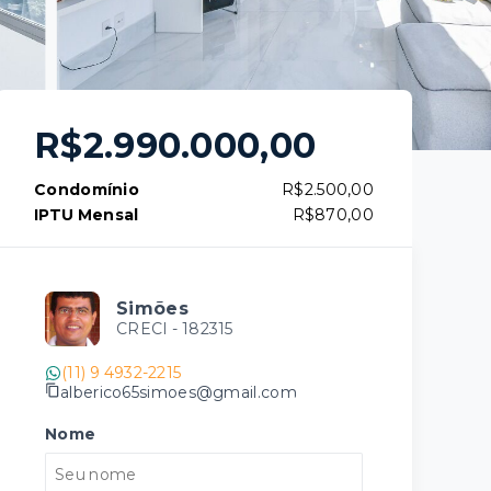
R$2.990.000,00
Condomínio
R$2.500,00
IPTU Mensal
R$870,00
Simões
CRECI -
182315
(11) 9 4932-2215
alberico65simoes@gmail.com
Nome