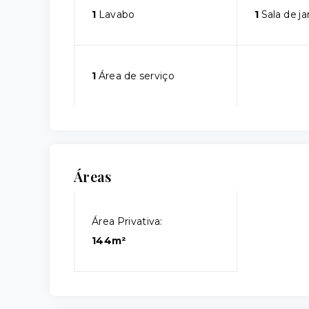
1
Lavabo
1
Sala de ja
1
Área de serviço
Áreas
Área Privativa:
144m²