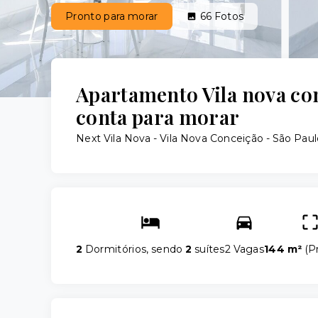
Pronto para morar
66
Fotos
Apartamento Vila nova co
conta para morar
Next Vila Nova -
Vila Nova Conceição - São Paul
2
Dormitórios, sendo
2
suítes
2 Vagas
144 m²
(
Pr