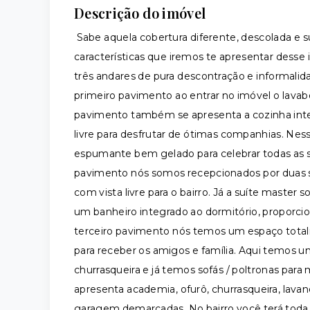
Descrição do imóvel
Sabe aquela cobertura diferente, descolada e 
características que iremos te apresentar desse i
três andares de pura descontração e informali
primeiro pavimento ao entrar no imóvel o lava
pavimento também se apresenta a cozinha inte
livre para desfrutar de ótimas companhias. Ne
espumante bem gelado para celebrar todas as s
pavimento nós somos recepcionados por duas 
com vista livre para o bairro. Já a suíte mast
um banheiro integrado ao dormitório, proporci
terceiro pavimento nós temos um espaço totalme
para receber os amigos e família. Aqui temos 
churrasqueira e já temos sofás / poltronas para
apresenta academia, ofurô, churrasqueira, lava
garagem demarcadas. No bairro você terá toda 