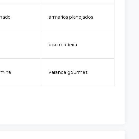
onado
armarios planejados
piso madeira
rmina
varanda gourmet