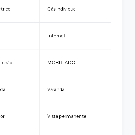
trico
Gás individual
Internet
o-chão
MOBILIADO
ada
Varanda
ior
Vista permanente