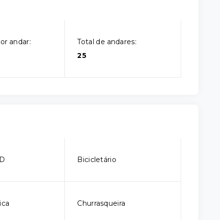
or andar:
Total de andares:
25
CD
Bicicletário
ica
Churrasqueira