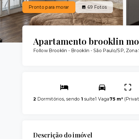
Pronto para morar
69
Fotos
Apartamento brooklin mob
Follow Brooklin -
Brooklin - São Paulo/SP, Zona 
2
Dormitórios, sendo
1
suíte
1 Vaga
75 m²
(
Privat
Descrição do imóvel