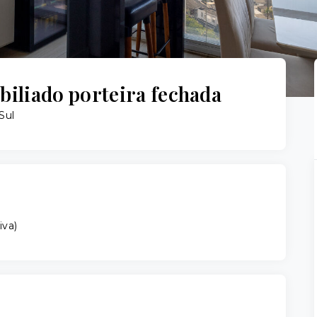
iliado porteira fechada
Sul
iva
)