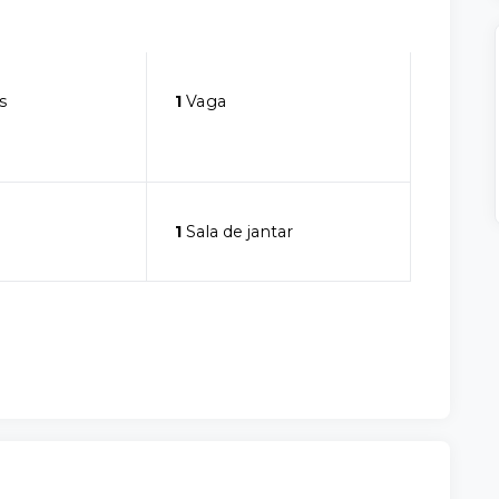
s
1
Vaga
1
Sala de jantar