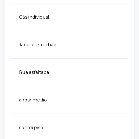
Gás individual
Janela teto-chão
Rua asfaltada
andar medio
contra piso