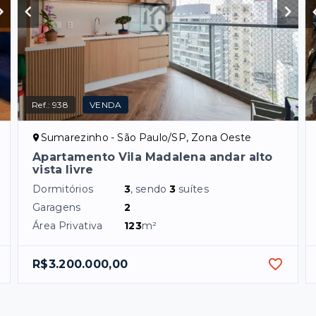
Ref.:
938
VENDA
Sumarezinho - São Paulo/SP, Zona Oeste
Apartamento Vila Madalena andar alto
vista livre
Dormitórios
3
, sendo
3
suítes
Garagens
2
Área Privativa
123
m²
R$3.200.000,00