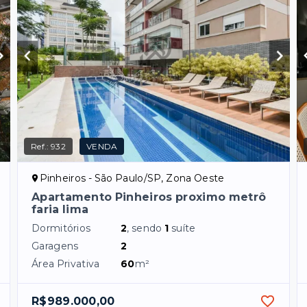
Ref.:
932
VENDA
Pinheiros - São Paulo/SP, Zona Oeste
Apartamento Pinheiros proximo metrô
faria lima
Dormitórios
2
, sendo
1
suíte
Garagens
2
Área Privativa
60
m²
R$989.000,00