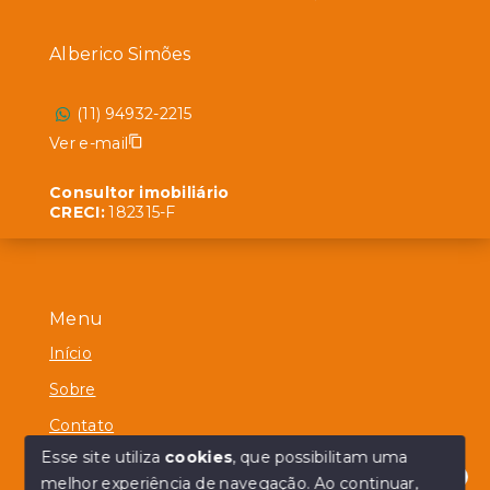
Alberico Simões
(11) 94932-2215
Ver e-mail
Consultor imobiliário
CRECI:
182315-F
Menu
Início
Sobre
Contato
Esse site utiliza
cookies
, que possibilitam uma
melhor experiência de navegação.
Ao continuar,