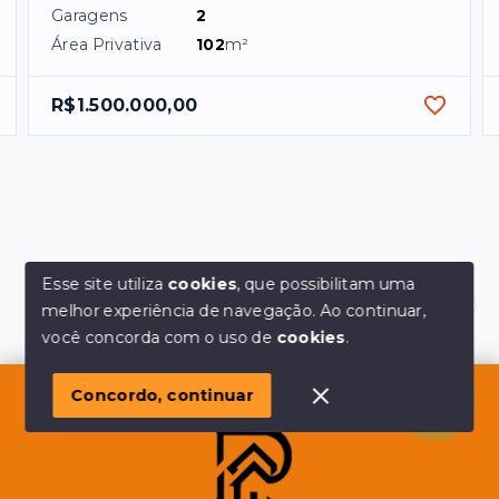
Garagens
2
Área Privativa
102
m²
R$1.500.000,00
Esse site utiliza
cookies
, que possibilitam uma
melhor experiência de navegação.
Ao continuar,
Olá! em posso ajudar?
você concorda com o uso de
cookies
.
Concordo, continuar