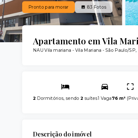
Pronto para morar
83
Fotos
Apartamento em Vila Mari
NAU Vila mariana -
Vila Mariana - São Paulo/SP,
2
Dormitórios, sendo
2
suítes
1 Vaga
76 m²
(
Priv
Descrição do imóvel