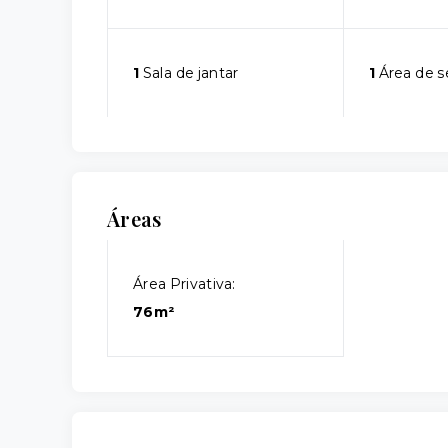
1
Sala de jantar
1
Área de s
Áreas
Área Privativa:
76m²