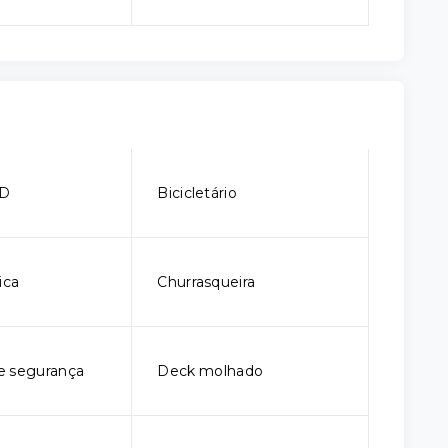
CD
Bicicletário
ica
Churrasqueira
e segurança
Deck molhado