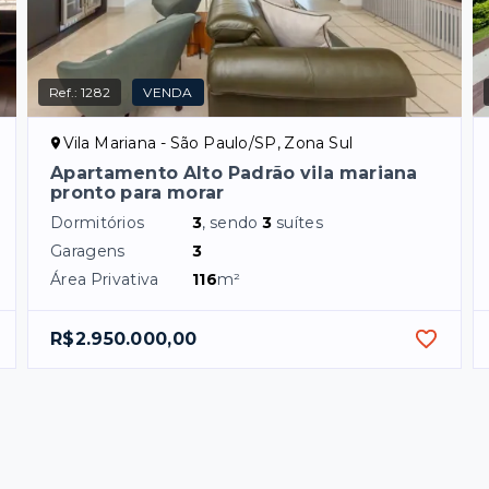
Ref.:
1282
VENDA
Vila Mariana - São Paulo/SP, Zona Sul
Apartamento Alto Padrão vila mariana
pronto para morar
Dormitórios
3
, sendo
3
suítes
Garagens
3
Área Privativa
116
m²
R$2.950.000,00