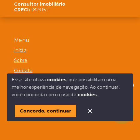
Consultor imobiliário
CRECI:
182315-F
Menu
Início
Sobre
Contato
Esse site utiliza
cookies
, que possibilitam uma
melhor experiência de navegação.
Ao continuar,
Olá! em posso ajudar?
você concorda com o uso de
cookies
.
© Copyright 2026 - Alberico Simões - Todos os direitos
reservados
Concordo, continuar
SITE PARA IMOBILIARIA