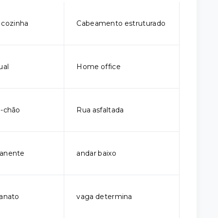
 cozinha
Cabeamento estruturado
ual
Home office
o-chão
Rua asfaltada
manente
andar baixo
lanato
vaga determina