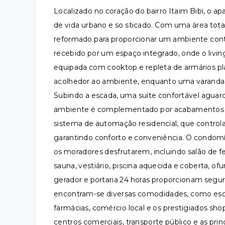
Localizado no coração do bairro Itaim Bibi, o a
de vida urbano e so sticado. Com uma área tota
reformado para proporcionar um ambiente cont
recebido por um espaço integrado, onde o livi
equipada com cooktop e repleta de armários pla
acolhedor ao ambiente, enquanto uma varanda
Subindo a escada, uma suíte confortável aguar
ambiente é complementado por acabamentos de
sistema de automação residencial, que controla
garantindo conforto e conveniência. O condo
os moradores desfrutarem, incluindo salão de f
sauna, vestiário, piscina aquecida e coberta, of
gerador e portaria 24 horas proporcionam segura
encontram-se diversas comodidades, como esco
farmácias, comércio local e os prestigiados sho
centros comerciais, transporte público e as prin