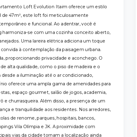
partamento Loft Evolution Itaim oferece um estilo
l de 47m², este loft foi meticulosamente
emporâneo e funcional. Ao adentrar, você é
ng harmoniza-se com uma cozinha conceito aberto,
nejados. Uma lareira elétrica adiciona um toque
 convida à contemplação da paisagem urbana.
da, proporcionando privacidade e aconchego. O
 alta qualidade, como o piso de madeira e o
 desde a iluminação até o ar condicionado,
mínio oferece uma ampla gama de amenidades para
estas, espaço gourmet, salão de jogos, academia,
urô e churrasqueira. Além disso, a presença de um
nça e tranquilidade aos residentes. Nos arredores,
las de renome, parques, hospitais, bancos,
ppings Vila Olímpia e JK. A proximidade com
cipais vias da cidade tornam a localização ainda