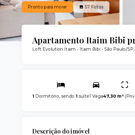
Pronto para morar
57
Fotos
Apartamento Itaim Bibi p
Loft Evolution Itaim -
Itaim Bibi - São Paulo/SP
1
Dormitório, sendo
1
suíte
1 Vaga
47,30 m²
(
Priv
Descrição do imóvel