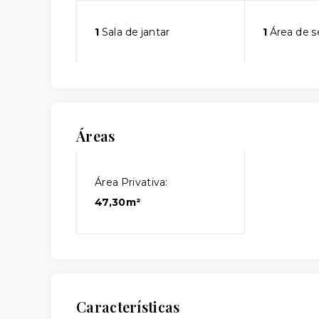
1
Sala de jantar
1
Área de s
Áreas
Área Privativa:
47,30m²
Características