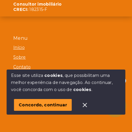
Consultor imobiliário
CRECI:
182315-F
Menu
Início
Sobre
Contato
Esse site utiliza
cookies
, que possibilitam uma
melhor experiência de navegação.
Ao continuar,
Olá! em posso ajudar?
você concorda com o uso de
cookies
.
© Copyright 2026 - Alberico Simões - Todos os direitos
reservados
Concordo, continuar
SITE PARA IMOBILIARIA