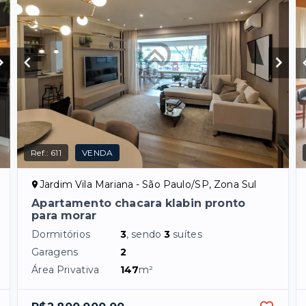
Ref.:
611
VENDA
Jardim Vila Mariana - São Paulo/SP, Zona Sul
Apartamento chacara klabin pronto
para morar
Dormitórios
3
, sendo
3
suítes
Garagens
2
Área Privativa
147
m²