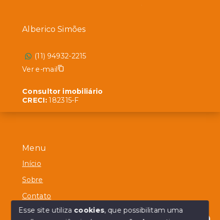
Alberico Simões
(11) 94932-2215
Ver e-mail
Consultor imobiliário
CRECI:
182315-F
Menu
Início
Sobre
Contato
Esse site utiliza
cookies
, que possibilitam uma