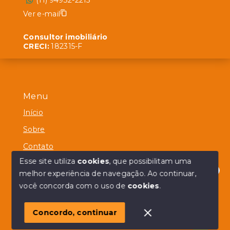
(11) 94932-2215
Ver e-mail
Consultor imobiliário
CRECI:
182315-F
Menu
Início
Sobre
Contato
Esse site utiliza
cookies
, que possibilitam uma
melhor experiência de navegação.
Ao continuar,
Olá! em posso ajudar?
você concorda com o uso de
cookies
.
© Copyright 2026 - Alberico Simões - Todos os direitos
reservados
Concordo, continuar
SITE PARA IMOBILIARIA