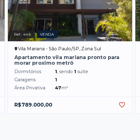
Ref.:
446
VENDA
Vila Mariana - São Paulo/SP, Zona Sul
Apartamento vila mariana pronto para
morar proximo metrô
Dormitórios
1
, sendo
1
suíte
Garagens
1
Área Privativa
47
m²
R$789.000,00