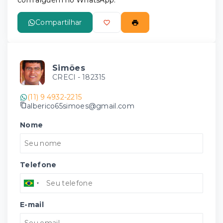
com alguém no WhatsApp:
Compartilhar
Simões
CRECI -
182315
(11) 9 4932-2215
alberico65simoes@gmail.com
Nome
Telefone
E-mail