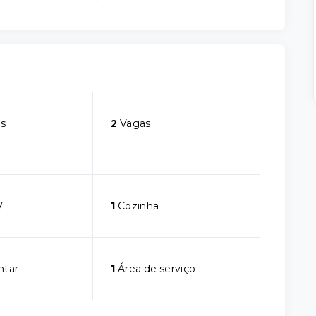
s
2
Vagas
V
1
Cozinha
ntar
1
Área de serviço