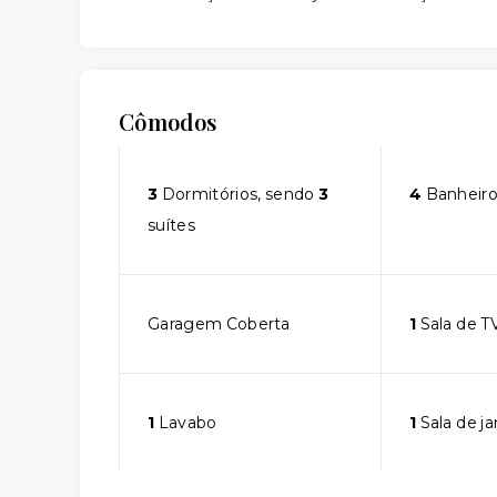
Cômodos
3
Dormitórios, sendo
3
4
Banheiro
suítes
Garagem Coberta
1
Sala de T
1
Lavabo
1
Sala de ja