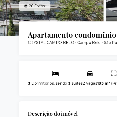
26
Fotos
Apartamento condominio 
CRYSTAL CAMPO BELO -
Campo Belo - São Pa
3
Dormitórios, sendo
3
suítes
2 Vagas
135 m²
(
Pr
Descrição do imóvel