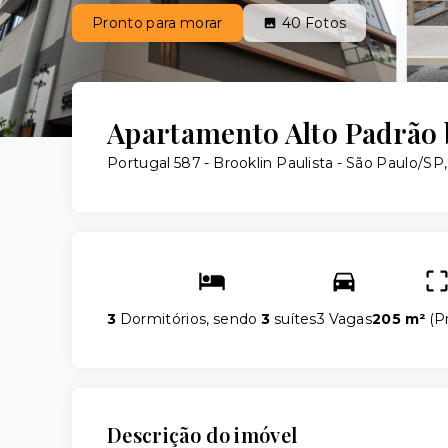
Pronto para morar
40
Fotos
Apartamento Alto Padrão 
Portugal 587 -
Brooklin Paulista - São Paulo/SP
3
Dormitórios, sendo
3
suítes
3 Vagas
205 m²
(
Pr
Descrição do imóvel