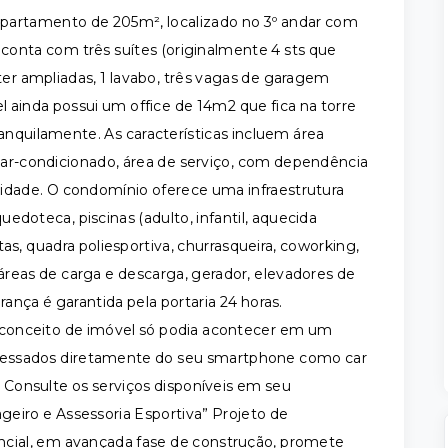
 apartamento de 205m², localizado no 3º andar com
 conta com três suítes (originalmente 4 sts que
ster ampliadas, 1 lavabo, três vagas de garagem
el ainda possui um office de 14m2 que fica na torre
anquilamente. As características incluem área
 ar-condicionado, área de serviço, com dependência
cidade. O condomínio oferece uma infraestrutura
edoteca, piscinas (adulto, infantil, aquecida
as, quadra poliesportiva, churrasqueira, coworking,
áreas de carga e descarga, gerador, elevadores de
urança é garantida pela portaria 24 horas.
conceito de imóvel só podia acontecer em um
cessados diretamente do seu smartphone como car
. Consulte os serviços disponíveis em seu
geiro e Assessoria Esportiva” Projeto de
encial, em avançada fase de construção, promete