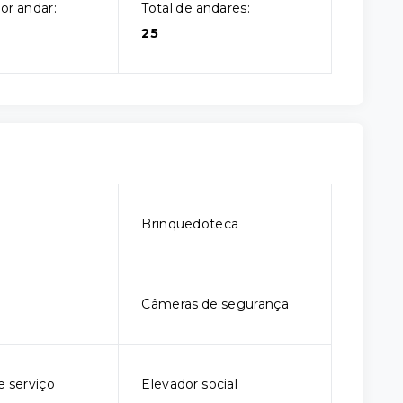
or andar:
Total de andares:
25
o
Brinquedoteca
Câmeras de segurança
e serviço
Elevador social