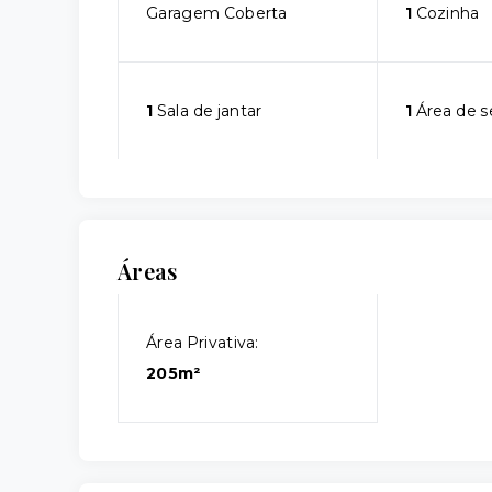
Garagem Coberta
1
Cozinha
1
Sala de jantar
1
Área de s
Áreas
Área Privativa:
205m²