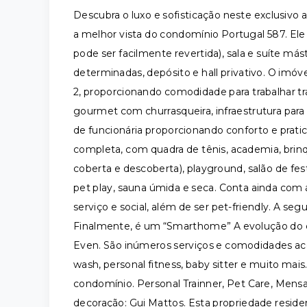
Descubra o luxo e sofisticação neste exclusivo
a melhor vista do condomínio Portugal 587. Ele
pode ser facilmente revertida), sala e suíte má
determinadas, depósito e hall privativo. O imóv
2, proporcionando comodidade para trabalhar tr
gourmet com churrasqueira, infraestrutura para
de funcionária proporcionando conforto e prati
completa, com quadra de tênis, academia, brinqu
coberta e descoberta), playground, salão de fest
pet play, sauna úmida e seca. Conta ainda com 
serviço e social, além de ser pet-friendly. A seg
Finalmente, é um “Smarthome” A evolução do 
Even. São inúmeros serviços e comodidades a
wash, personal fitness, baby sitter e muito mais
condomínio. Personal Trainner, Pet Care, Mensa
decoração: Gui Mattos. Esta propriedade resid