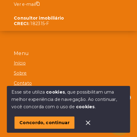
Ver e-mail
Consultor imobiliário
CRECI:
182315-F
Menu
Início
Sobre
Contato
Esse site utiliza
cookies
, que possibilitam uma
melhor experiência de navegação.
Ao continuar,
Olá! em posso ajudar?
você concorda com o uso de
cookies
.
© Copyright 2026 - Alberico Simões - Todos os direitos
reservados
Concordo, continuar
SITE PARA IMOBILIARIA