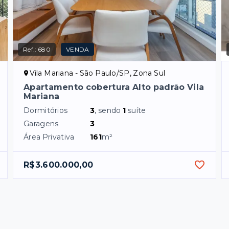
Ref.:
680
VENDA
Vila Mariana - São Paulo/SP, Zona Sul
Apartamento cobertura Alto padrão Vila
Mariana
Dormitórios
3
, sendo
1
suíte
Garagens
3
Área Privativa
161
m²
R$3.600.000,00