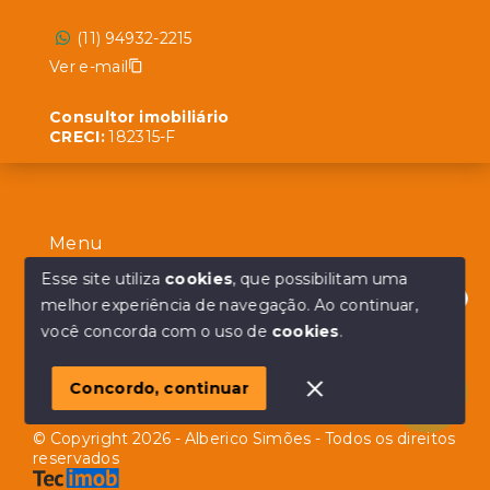
(11) 94932-2215
Ver e-mail
Consultor imobiliário
CRECI:
182315-F
Menu
Início
Esse site utiliza
cookies
, que possibilitam uma
melhor experiência de navegação.
Ao continuar,
Sobre
Olá! em posso ajudar?
você concorda com o uso de
cookies
.
Contato
Concordo, continuar
© Copyright 2026 - Alberico Simões - Todos os direitos
reservados