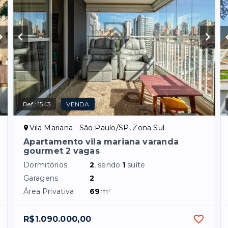
Ref.:
1543
VENDA
Vila Mariana - São Paulo/SP, Zona Sul
Apartamento vila mariana varanda
gourmet 2 vagas
Dormitórios
2
, sendo
1
suíte
Garagens
2
Área Privativa
69
m²
R$1.090.000,00