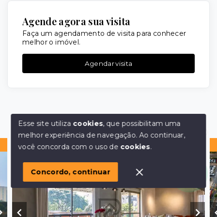
Agende agora sua visita
Faça um agendamento de visita para conhecer
melhor o imóvel.
Agendar visita
Imóveis similares
Esse site utiliza
cookies
, que possibilitam uma
melhor experiência de navegação.
Ao continuar,
Olá! em posso ajudar?
Pronto para morar
você concorda com o uso de
cookies
.
Concordo, continuar