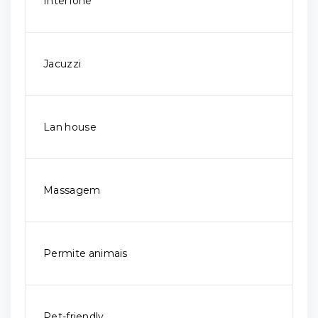
Interfone
Jacuzzi
Lan house
Massagem
Permite animais
Pet-friendly