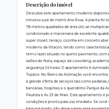
Descrição do imóvel
Descubra este apartamento moderno disponível
minutos a pé do metrô Ana Rosa. A planta foi t
78 metros quadrados de área útil, se multipli
condicionado e marcenaria de excelente qualid
super closet, terraço, cozinha em conceito abert
moderno da Vitacon, tendo como característica
tem o lazer situado no quinto pavimento, com a
salões de festa, espaço de coworking, academi
segurança 24 horas. O apartamento é iluminado e
Topázio. No Bairro da Aclimação você encontra a
à grande oferta de serviços tais como padarias
bancárias, hospitais e o queridinho Parque da 
Paulista e Av 23 de Maio. Este apartamento é
condições e pronto para uso imediato. Se você 
bem equipado, não deixe passar essa excelent