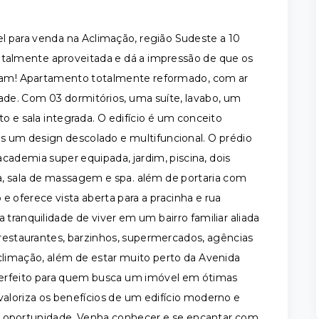
 para venda na Aclimação, região Sudeste a 10
otalmente aproveitada e dá a impressão de que os
caram! Apartamento totalmente reformado, com ar
ade. Com 03 dormitórios, uma suíte, lavabo, um
o e sala integrada. O edifício é um conceito
s um design descolado e multifuncional. O prédio
cademia super equipada, jardim, piscina, dois
a, sala de massagem e spa. além de portaria com
 oferece vista aberta para a pracinha e rua
 tranquilidade de viver em um bairro familiar aliada
, restaurantes, barzinhos, supermercados, agências
Aclimação, além de estar muito perto da Avenida
 perfeito para quem busca um imóvel em ótimas
valoriza os benefícios de um edifício moderno e
e oportunidade. Venha conhecer e se encantar com