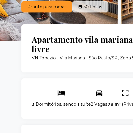
Pronto para morar
50
Fotos
Apartamento vila mariana
livre
VN Topazio -
Vila Mariana - São Paulo/SP, Zona 
3
Dormitórios, sendo
1
suíte
2 Vagas
78 m²
(
Priv