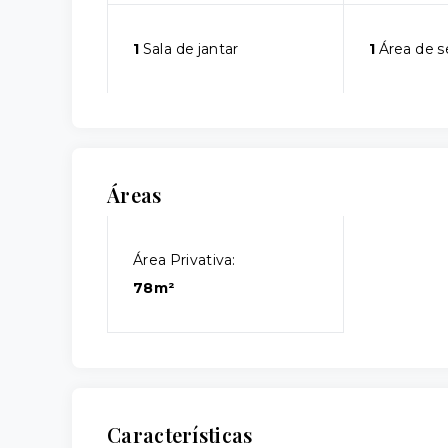
1
Sala de jantar
1
Área de s
Áreas
Área Privativa:
78m²
Características