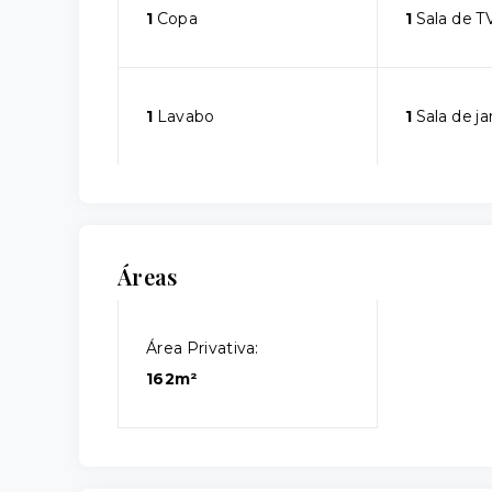
1
Copa
1
Sala de T
1
Lavabo
1
Sala de ja
Áreas
Área Privativa:
162m²