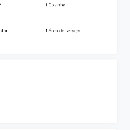
V
1
Cozinha
ntar
1
Área de serviço