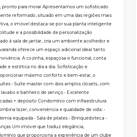
pronto para morar Apresentamos um sofisticado
mente reformado, situado em uma das regiões mais
va, o imóvel destaca-se por sua planta inteligente
mplitude e a possibilidade de personalização
rado à sala de jantar, cria um ambiente acolhedor e
varanda oferece um espaço adicional ideal tanto
ivência. A cozinha, espaçosa e funcional, conta
de e estética no dia a dia. Sofisticação e
roporcionar máximo conforto e bem-estar, o
suítes • Suíte master com dois amplos closets, com
 lavabo e banheiro de serviço • Excelente
cadas + depósito Condomínio com infraestrutura
bina lazer, conveniência e qualidade de vida: •
demia equipada • Sala de pilates • Brinquedoteca •
anças Um imóvel que traduz elegância,
domínio que proporciona a experiência de um clube