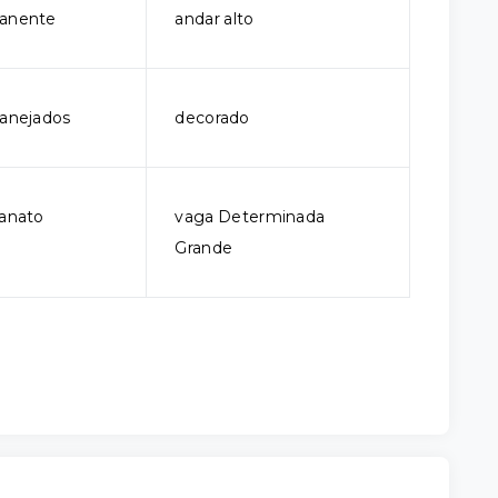
manente
andar alto
lanejados
decorado
lanato
vaga Determinada
Grande