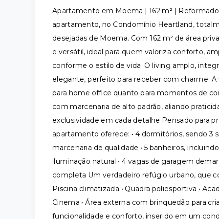
Apartamento em Moema | 162 m² | Reformado, 
apartamento, no Condomínio Heartland, total
desejadas de Moema. Com 162 m² de área privati
e versátil, ideal para quem valoriza conforto, a
conforme o estilo de vida. O living amplo, integ
elegante, perfeito para receber com charme. A 
para home office quanto para momentos de conv
com marcenaria de alto padrão, aliando praticida
exclusividade em cada detalhe Pensado para p
apartamento oferece: • 4 dormitórios, sendo 3 
marcenaria de qualidade • 5 banheiros, incluindo
iluminação natural • 4 vagas de garagem demar
completa Um verdadeiro refúgio urbano, que com
Piscina climatizada • Quadra poliesportiva • Aca
Cinema • Área externa com brinquedão para cri
funcionalidade e conforto, inserido em um con