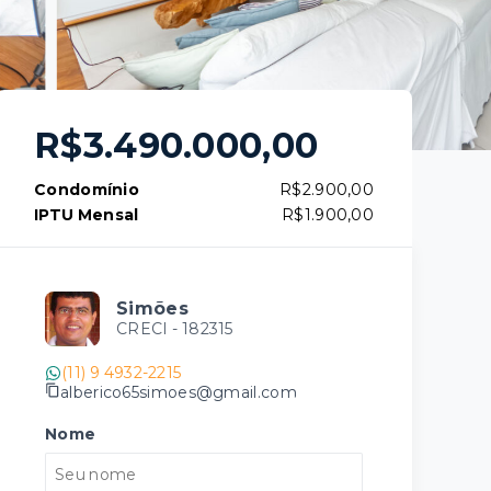
R$3.490.000,00
Condomínio
R$2.900,00
IPTU Mensal
R$1.900,00
Simões
CRECI -
182315
(11) 9 4932-2215
alberico65simoes@gmail.com
Nome