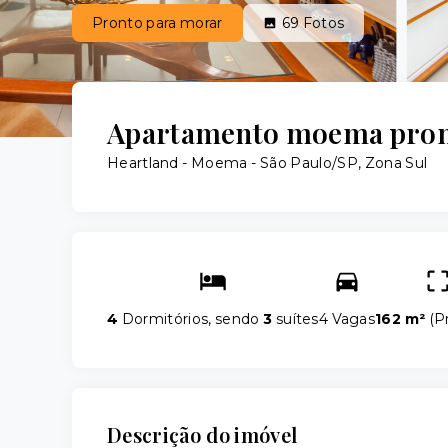
Pronto para morar
69
Fotos
Apartamento moema pront
Heartland -
Moema - São Paulo/SP, Zona Sul
4
Dormitórios, sendo
3
suítes
4 Vagas
162 m²
(
Pr
Descrição do imóvel