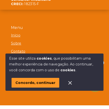
CRECI:
182315-F
Menu
Início
Sobre
Contato
Esse site utiliza
cookies
, que possibilitam uma
melhor experiência de navegação.
Ao continuar,
Olá! em posso ajudar?
você concorda com o uso de
cookies
.
© Copyright 2026 - Alberico Simões - Todos os direitos
reservados
Concordo, continuar
SITE PARA IMOBILIARIA