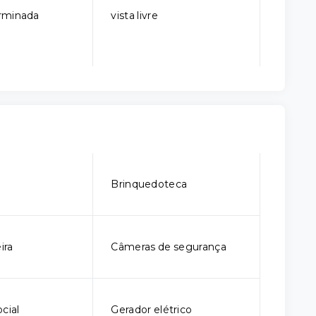
rminada
vista livre
o
Brinquedoteca
ira
Câmeras de segurança
cial
Gerador elétrico