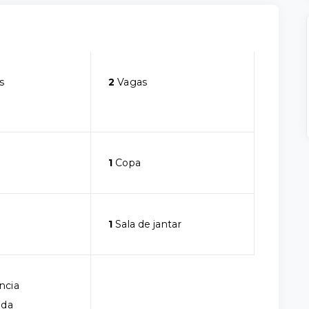
s
2
Vagas
1
Copa
1
Sala de jantar
ncia
ada