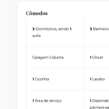
Cômodos
3
Dormitórios, sendo
1
3
Banheiro
suíte
Garagem Coberta
1
Closet
1
Cozinha
1
Lavabo
1
Área de serviço
1
Dependê
p/empreg