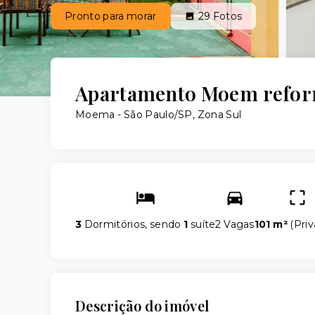
Pronto para morar
29
Fotos
Apartamento Moem refor
Moema - São Paulo/SP, Zona Sul
3
Dormitórios, sendo
1
suíte
2 Vagas
101 m²
(
Priv
Descrição do imóvel