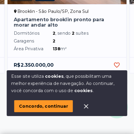
Brooklin - São Paulo/SP, Zona Sul
Apartamento brooklin pronto para
morar andar alto
Dormitórios
2
, sendo
2
suítes
Garagens
2
Área Privativa
138
m²
R$2.350.000,00
Esse site utiliza
cookies
, que possibilitam uma
melhor experiência de navegação.
Ao continuar,
Olá! em posso ajudar?
você concorda com o uso de
cookies
.
Concordo, continuar