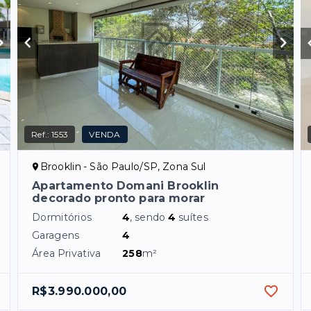
Ref.:
1553
VENDA
Brooklin - São Paulo/SP, Zona Sul
Apartamento Domani Brooklin
decorado pronto para morar
Dormitórios
4
, sendo
4
suítes
Garagens
4
Área Privativa
258
m²
R$3.990.000,00