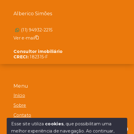
Alberico Simões
(11) 94932-2215
Ver e-mail
Consultor imobiliário
CRECI:
182315-F
Menu
Início
Sobre
Contato
Esse site utiliza
cookies
, que possibilitam uma
melhor experiência de navegação.
Ao continuar,