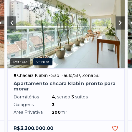
Ref.:
613
VENDA
Chacara Klabin - São Paulo/SP, Zona Sul
Apartamento chcara klabin pronto para
morar
Dormitórios
4
, sendo
3
suítes
Garagens
3
Área Privativa
200
m²
R$3.300.000,00