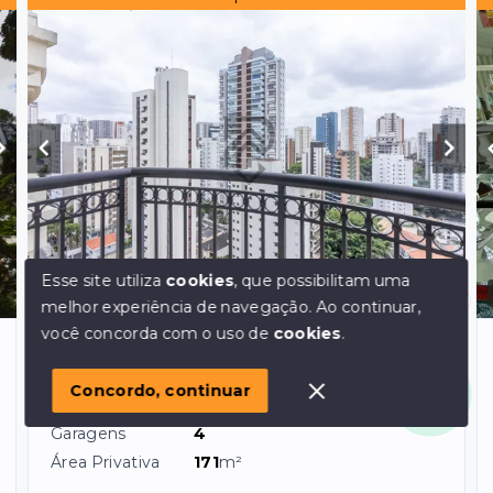
Esse site utiliza
cookies
, que possibilitam uma
Ref.:
120
VENDA
melhor experiência de navegação.
Ao continuar,
Olá! em posso ajudar?
você concorda com o uso de
cookies
.
Chacara Klabin - São Paulo/SP, Zona Sul
Apartamento chácara klabin andar alto
Concordo, continuar
Dormitórios
3
, sendo
3
suítes
Garagens
4
Área Privativa
171
m²