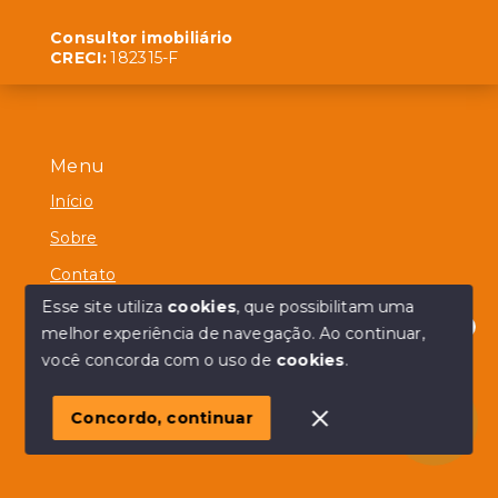
Consultor imobiliário
CRECI:
182315-F
Menu
Início
Sobre
Contato
Esse site utiliza
cookies
, que possibilitam uma
melhor experiência de navegação.
Ao continuar,
Olá! em posso ajudar?
você concorda com o uso de
cookies
.
© Copyright 2026 - Alberico Simões - Todos os direitos
reservados
Concordo, continuar
SITE PARA IMOBILIARIA