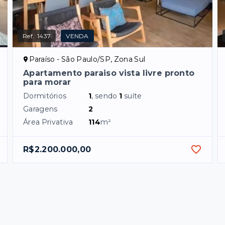
Ref.:
1437
VENDA
Paraíso - São Paulo/SP, Zona Sul
Apartamento paraiso vista livre pronto
para morar
Dormitórios
1
, sendo
1
suíte
Garagens
2
Área Privativa
114
m²
R$2.200.000,00