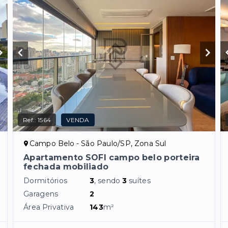
Ref.:
1564
VENDA
Campo Belo - São Paulo/SP, Zona Sul
Apartamento SOFI campo belo porteira
fechada mobiliado
Dormitórios
3
, sendo
3
suítes
Garagens
2
Área Privativa
143
m²