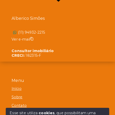
Alberico Simões
(11) 94932-2215
Ver e-mail
Consultor imobiliário
CRECI:
182315-F
Menu
Início
Sobre
Contato
Esse site utiliza
cookies
, que possibilitam uma