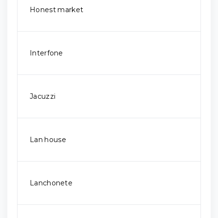
Honest market
Interfone
Jacuzzi
Lan house
Lanchonete