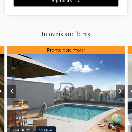
Agendar visita
Imóveis similares
Pronto para morar
Ref.:
1089
VENDA