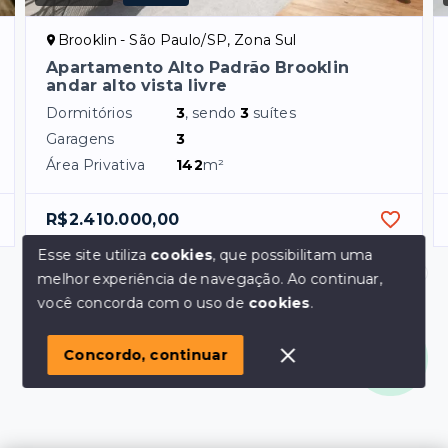
Brooklin - São Paulo/SP, Zona Sul
Apartamento Alto Padrão Brooklin
andar alto vista livre
Dormitórios
3
, sendo
3
suítes
Garagens
3
Área Privativa
142
m²
R$2.410.000,00
Esse site utiliza
cookies
, que possibilitam uma
melhor experiência de navegação.
Ao continuar,
Olá! em posso ajudar?
você concorda com o uso de
cookies
.
Concordo, continuar