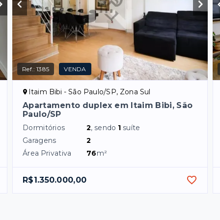
Ref.:
1385
VENDA
Itaim Bibi - São Paulo/SP, Zona Sul
Apartamento duplex em Itaim Bibi, São
Paulo/SP
Dormitórios
2
, sendo
1
suíte
Garagens
2
Área Privativa
76
m²
R$1.350.000,00