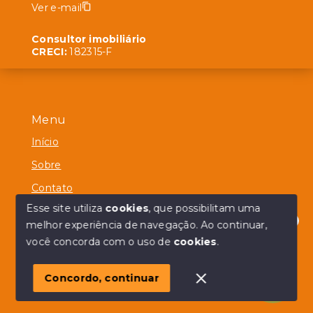
Ver e-mail
Consultor imobiliário
CRECI:
182315-F
Menu
Início
Sobre
Contato
Esse site utiliza
cookies
, que possibilitam uma
melhor experiência de navegação.
Ao continuar,
Olá! em posso ajudar?
você concorda com o uso de
cookies
.
© Copyright 2026 - Alberico Simões - Todos os direitos
reservados
Concordo, continuar
SITE PARA IMOBILIARIA