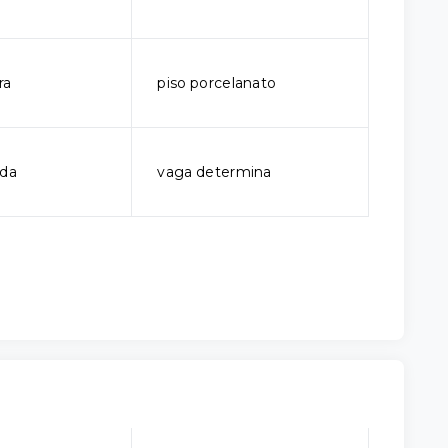
ra
piso porcelanato
ada
vaga determina