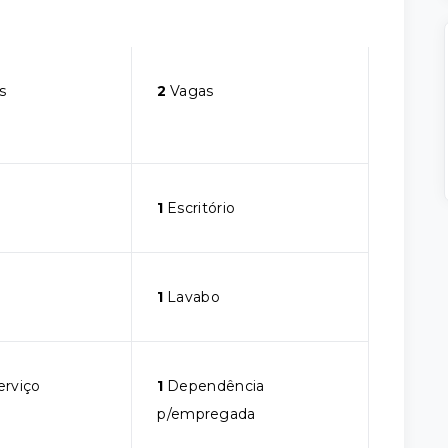
s
2
Vagas
1
Escritório
1
Lavabo
erviço
1
Dependência
p/empregada