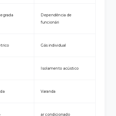
tegrada
Dependência de
funcionári
trico
Gás individual
Isolamento acústico
ada
Varanda
o
ar condicionado