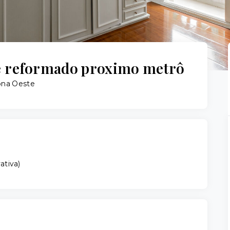
e reformado proximo metrô
Zona Oeste
vativa
)