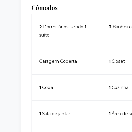
Cômodos
2
Dormitórios, sendo
1
3
Banheiro
suíte
Garagem Coberta
1
Closet
1
Copa
1
Cozinha
1
Sala de jantar
1
Área de s