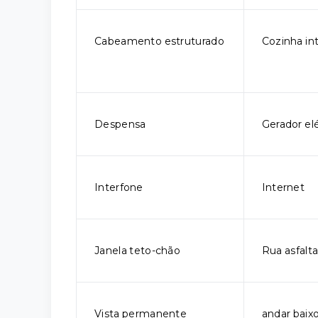
Cabeamento estruturado
Cozinha in
Despensa
Gerador elé
Interfone
Internet
Janela teto-chão
Rua asfalt
Vista permanente
andar baix