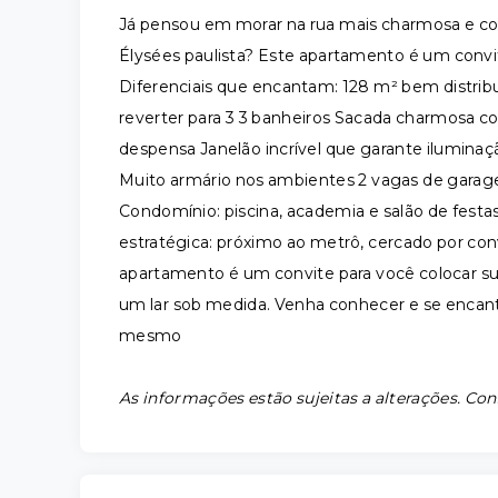
Já pensou em morar na rua mais charmosa e cob
Élysées paulista? Este apartamento é um convite
Diferenciais que encantam: 128 m² bem distribuí
reverter para 3 3 banheiros Sacada charmosa co
despensa Janelão incrível que garante iluminaç
Muito armário nos ambientes 2 vagas de garage
Condomínio: piscina, academia e salão de fest
estratégica: próximo ao metrô, cercado por conv
apartamento é um convite para você colocar s
um lar sob medida. Venha conhecer e se encan
mesmo
As informações estão sujeitas a alterações. Con