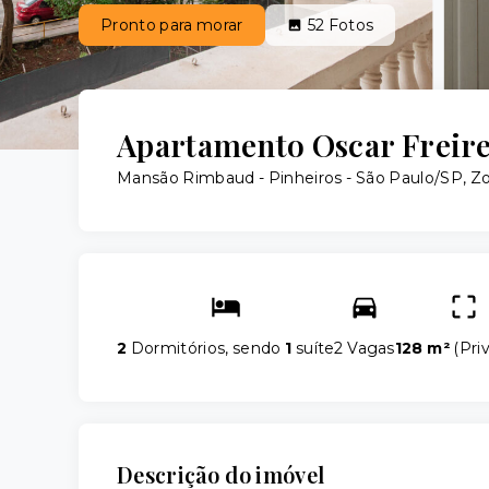
Pronto para morar
52
Fotos
Apartamento Oscar Freir
Mansão Rimbaud -
Pinheiros - São Paulo/SP, 
2
Dormitórios, sendo
1
suíte
2 Vagas
128 m²
(
Pri
Descrição do imóvel