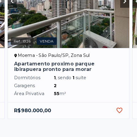
Ref.:
1326
VENDA
Moema - São Paulo/SP, Zona Sul
Apartamento proximo parque
ibirapuera pronto para morar
Dormitórios
1
, sendo
1
suíte
Garagens
2
Área Privativa
55
m²
R$980.000,00