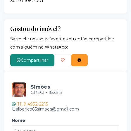
Sul
- 04062-001
Gostou do imóvel?
Salve ele nos seus favoritos ou então compartilhe
com alguém no WhatsApp:
Compartilhar
Simões
CRECI -
182315
(11) 9 4932-2215
alberico65simoes@gmail.com
Nome