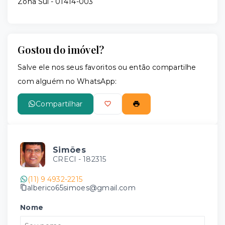
Zona Sul
- 01414-003
Gostou do imóvel?
Salve ele nos seus favoritos ou então compartilhe
com alguém no WhatsApp:
Compartilhar
Simões
CRECI -
182315
(11) 9 4932-2215
alberico65simoes@gmail.com
Nome