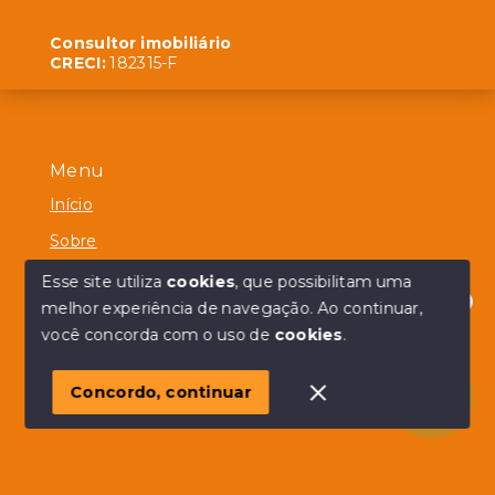
Consultor imobiliário
CRECI:
182315-F
Menu
Início
Sobre
Contato
Esse site utiliza
cookies
, que possibilitam uma
melhor experiência de navegação.
Ao continuar,
Olá! em posso ajudar?
você concorda com o uso de
cookies
.
© Copyright 2026 - Alberico Simões - Todos os direitos
reservados
Concordo, continuar
SITE PARA IMOBILIARIA