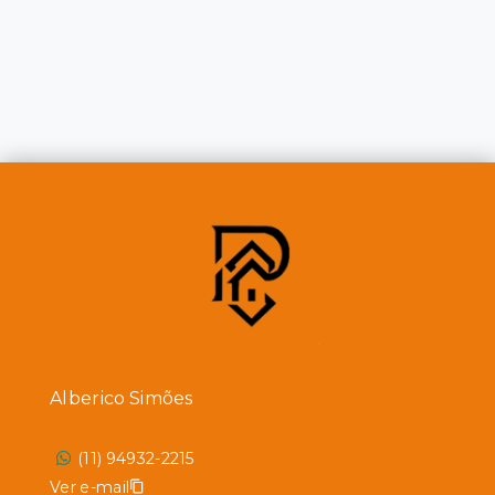
Alberico Simões
(11) 94932-2215
Ver e-mail