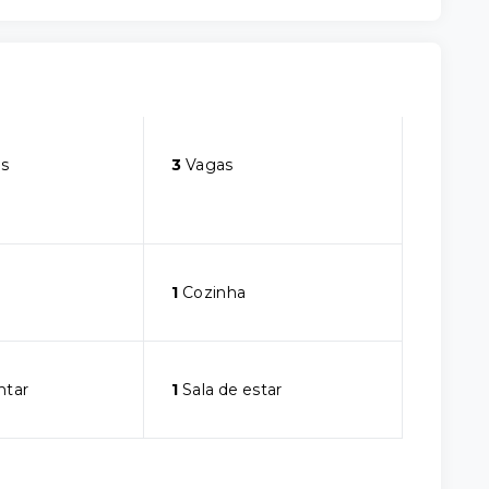
s
3
Vagas
1
Cozinha
ntar
1
Sala de estar