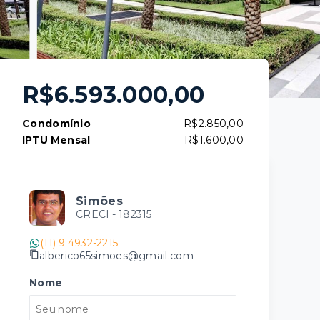
R$6.593.000,00
Condomínio
R$2.850,00
IPTU Mensal
R$1.600,00
Simões
CRECI -
182315
(11) 9 4932-2215
alberico65simoes@gmail.com
Nome