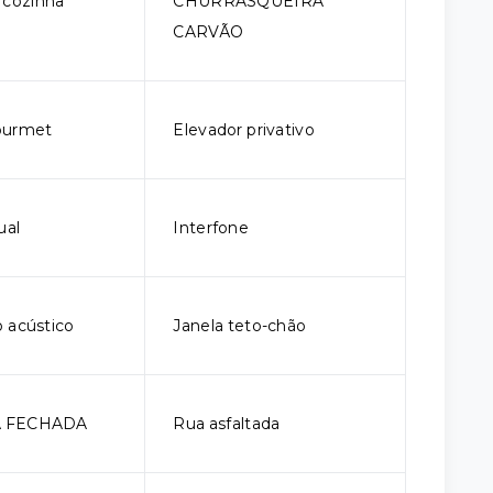
 cozinha
CHURRASQUEIRA
CARVÃO
ourmet
Elevador privativo
ual
Interfone
 acústico
Janela teto-chão
A FECHADA
Rua asfaltada