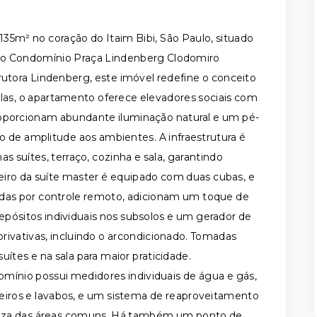
5m² no coração do Itaim Bibi, São Paulo, situado
ado Condomínio Praça Lindenberg Clodomiro
tora Lindenberg, este imóvel redefine o conceito
plas, o apartamento oferece elevadores sociais com
roporcionam abundante iluminação natural e um pé-
o de amplitude aos ambientes. A infraestrutura é
s suítes, terraço, cozinha e sala, garantindo
iro da suíte master é equipado com duas cubas, e
ladas por controle remoto, adicionam um toque de
epósitos individuais nos subsolos e um gerador de
rivativas, incluindo o arcondicionado. Tomadas
ítes e na sala para maior praticidade.
ínio possui medidores individuais de água e gás,
eiros e lavabos, e um sistema de reaproveitamento
limpeza das áreas comuns. Há também um ponto de