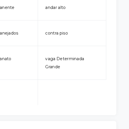
manente
andar alto
lanejados
contra piso
lanato
vaga Determinada
Grande