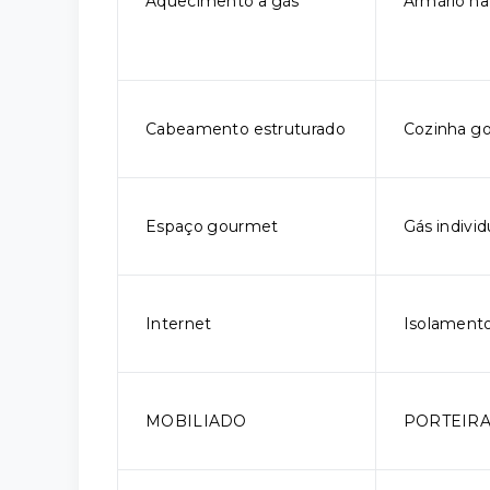
Aquecimento a gás
Armário na
Cabeamento estruturado
Cozinha g
Espaço gourmet
Gás individ
Internet
Isolamento
MOBILIADO
PORTEIR