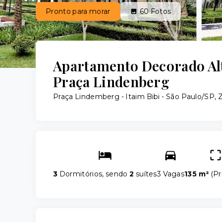
Pronto para morar
60
Fotos
Apartamento Decorado Al
Praça Lindenberg
Praça Lindemberg -
Itaim Bibi - São Paulo/SP, 
3
Dormitórios, sendo
2
suítes
3 Vagas
135 m²
(
Pr