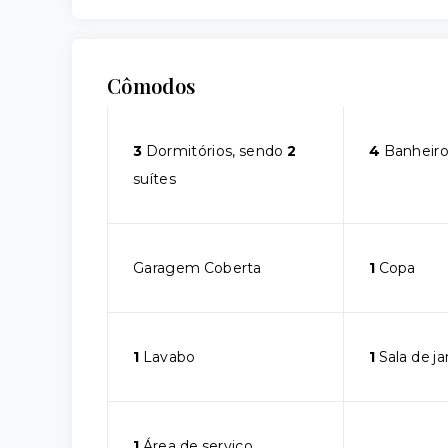
Cômodos
3
Dormitórios, sendo
2
4
Banheiro
suítes
Garagem Coberta
1
Copa
1
Lavabo
1
Sala de ja
1
Área de serviço