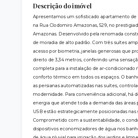
Descrição do imóvel
Apresentamos um sofisticado apartamento de 13
na Rua Clodomiro Amazonas, 529, no prestigi
Amazonas. Desenvolvido pela renomada constru
de moradia de alto padrão. Com três suítes am
acesso por biometria, janelas generosas que p
direito de 3,34 metros, conferindo uma sensaçã
completa para a instalação de ar-condicionado na
conforto térmico em todos os espaços. O banhe
as persianas automatizadas nas suítes, contro
modernidade. Para conveniência adicional, há d
energia que atende toda a demanda das áreas p
USB estão estrategicamente posicionadas nas su
Comprometido com a sustentabilidade, o condom
dispositivos economizadores de água nos banh
de água pluvial para irrigação dos jardins e 