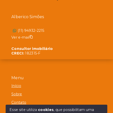
Alberico Simões
(11) 94932-2215
Ver e-mail
Consultor imobiliário
CRECI:
182315-F
Menu
Início
Sobre
Contato
Esse site utiliza
cookies
, que possibilitam uma