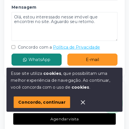
Mensagem
Concordo com a
Política de Privacidade
WhatsApp
E-mail
Esse site utiliza
cookies
, que possibilitam uma
melhor experiência de navegação.
Ao continuar,
Olá! em posso ajudar?
você concorda com o uso de
cookies
.
Agende agora sua visita
Faça um agendamento de visita para conhecer
Concordo, continuar
melhor o imóvel.
Agendar visita