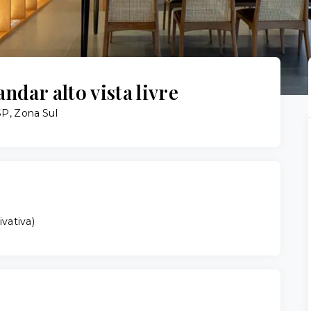
dar alto vista livre
P, Zona Sul
ivativa
)