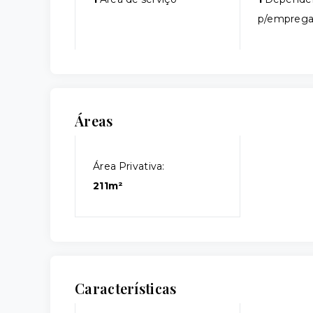
p/empreg
Áreas
Área Privativa:
211m²
Características