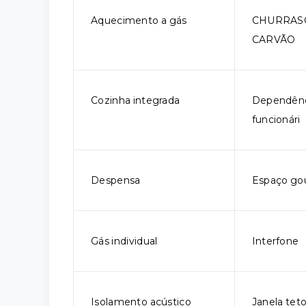
Aquecimento a gás
CHURRAS
CARVÃO
Cozinha integrada
Dependênc
funcionári
Despensa
Espaço go
Gás individual
Interfone
Isolamento acústico
Janela tet