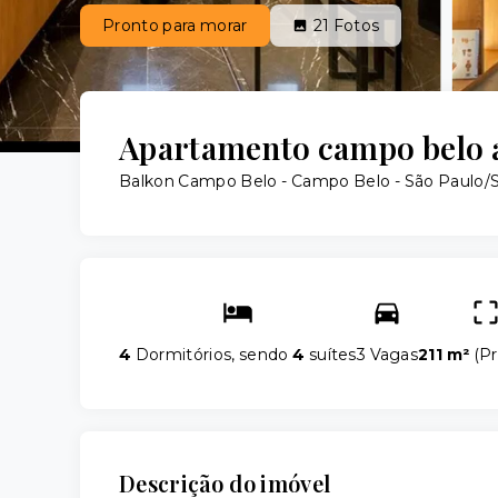
Pronto para morar
21
Fotos
Apartamento campo belo an
Balkon Campo Belo -
Campo Belo - São Paulo/S
4
Dormitórios, sendo
4
suítes
3 Vagas
211 m²
(
Pr
Descrição do imóvel