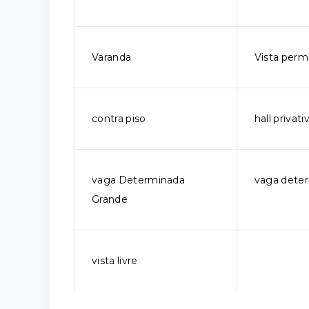
Varanda
Vista per
contra piso
hall privati
vaga Determinada
vaga dete
Grande
vista livre