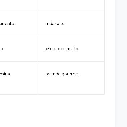
manente
andar alto
vo
piso porcelanato
rmina
varanda gourmet