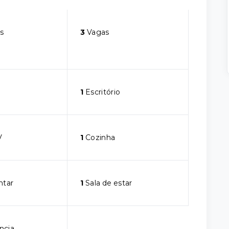
s
3
Vagas
1
Escritório
V
1
Cozinha
ntar
1
Sala de estar
ncia