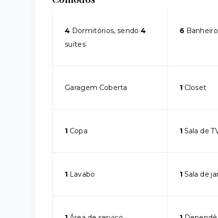
4
Dormitórios, sendo
4
6
Banheiro
suítes
Garagem Coberta
1
Closet
1
Copa
1
Sala de T
1
Lavabo
1
Sala de ja
1
Área de serviço
1
Dependê