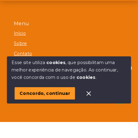
Menu
Início
Sobre
Contato
Esse site utiliza
cookies
, que possibilitam uma
melhor experiência de navegação.
Ao continuar,
Olá! em posso ajudar?
você concorda com o uso de
cookies
.
© Copyright 2026 - Alberico Simões - Todos os direitos
reservados
Concordo, continuar
SITE PARA IMOBILIARIA
Início
Histórico
Favoritos