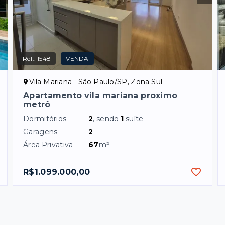
Ref.:
1548
VENDA
Vila Mariana - São Paulo/SP, Zona Sul
Apartamento vila mariana proximo
metrô
Dormitórios
2
, sendo
1
suíte
Garagens
2
Área Privativa
67
m²
R$1.099.000,00