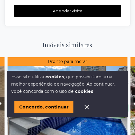
Agendar visita
Imóveis similares
Pronto para morar
Esse site utiliza
cookies
, que possibilitam uma
melhor experiência de navegação.
Ao continuar,
Olá! em posso ajudar?
você concorda com o uso de
cookies
.
Concordo, continuar