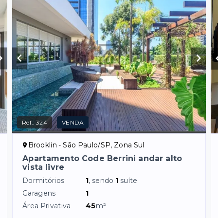
Ref.:
324
VENDA
Brooklin - São Paulo/SP, Zona Sul
Apartamento Code Berrini andar alto
vista livre
Dormitórios
1
, sendo
1
suíte
Garagens
1
Área Privativa
45
m²