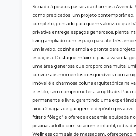
Situado à poucos passos da charmosa Avenida S
como predicados, um projeto contemporâneo, arq
completo, pensado para quem valoriza o que 
privativa entrega espaços generosos, planta intel
living ampliado com espaço para até três ambie
um lavabo, cozinha ampla e pronta para projetos
espaçosa. Destaque máximo para a varanda go
uma área generosa que proporciona muita lumin
convite aos momentos inesquecíveis com amigos
imóvel é a charmosa coluna arquitetônica na v
e estilo, sem comprometer a amplitude. Para com
permanente e livre, garantindo uma experiência 
ainda 2 vagas de garagem e depósito privativo.
"tirar o fôlego" e oferece academia equipada no
piscinas adulto com solarium e infantil, rodead
Wellness com sala de massagem, oferecendo 