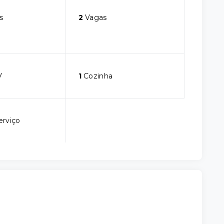
s
2
Vagas
V
1
Cozinha
erviço