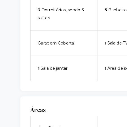
3
Dormitórios, sendo
3
5
Banheiro
suítes
Garagem Coberta
1
Sala de T
1
Sala de jantar
1
Área de s
Áreas