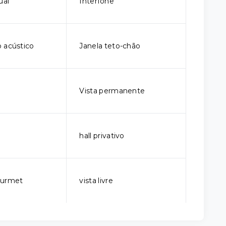
ual
Interfone
 acústico
Janela teto-chão
Vista permanente
hall privativo
ourmet
vista livre