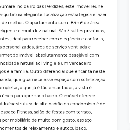
umaré, no bairro das Perdizes, este imóvel reúne
uitetura elegante, localização estratégica e lazer
há de melhor. O apartamento com 184m² de área
igente e muita luz natural. São 3 suítes privativas,
ntes, ideal para receber com elegância e conforto,
 personalizados, área de serviço ventilada e
urmet do imóvel, absolutamente desejável com
osidade natural ao living e é um verdadeiro
 e a família. Outro diferencial que encanta neste
aranda, que guarnece esse espaço com sofisticação
pletar, o que já é tão encantador, a vista é
única para apreciar o bairro. O imóvel oferece
 A Infraestrutura de alto padrão no condomínio é de
 espaço Fitness, salão de festas com terraço,
as por mobiliário de muito bom gosto, espaço
momentos de relaxamento e autocuidado,