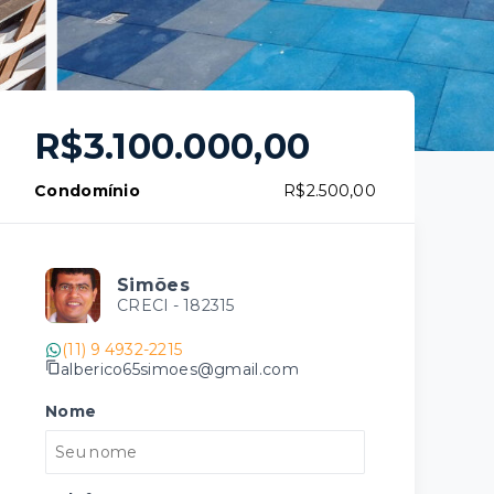
R$3.100.000,00
Condomínio
R$2.500,00
Simões
CRECI -
182315
(11) 9 4932-2215
alberico65simoes@gmail.com
Nome