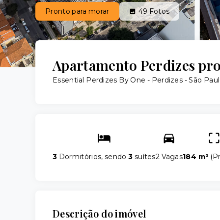
Pronto para morar
49
Fotos
Apartamento Perdizes pr
Essential Perdizes By One -
Perdizes - São Pau
3
Dormitórios, sendo
3
suítes
2 Vagas
184 m²
(
Pr
Descrição do imóvel