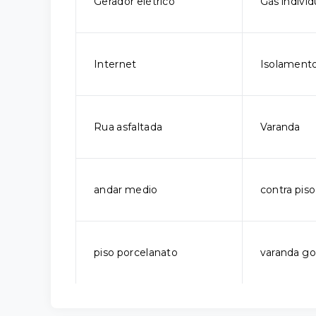
Gerador elétrico
Gás individ
Internet
Isolamento
Rua asfaltada
Varanda
andar medio
contra piso
piso porcelanato
varanda g