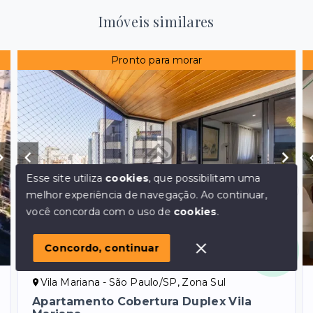
Imóveis similares
Pronto para morar
Esse site utiliza
cookies
, que possibilitam uma
melhor experiência de navegação.
Ao continuar,
Olá! em posso ajudar?
você concorda com o uso de
cookies
.
Concordo, continuar
Ref.:
868
VENDA
Vila Mariana - São Paulo/SP, Zona Sul
Apartamento Cobertura Duplex Vila