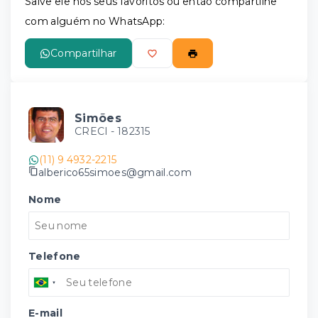
Salve ele nos seus favoritos ou então compartilhe
com alguém no WhatsApp:
Compartilhar
Simões
CRECI -
182315
(11) 9 4932-2215
alberico65simoes@gmail.com
Nome
Telefone
E-mail