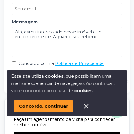
Mensagem
Concordo com a
Política de Privacidade
Esse site utiliza
WhatsApp
cookies
, que possibilitam uma
E-mail
melhor experiência de navegação.
Ao continuar,
Olá! em posso ajudar?
você concorda com o uso de
cookies
.
Concordo, continuar
Agende agora sua visita
Faça um agendamento de visita para conhecer
melhor o imóvel.