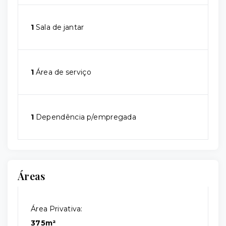
1
Sala de jantar
1
Área de serviço
1
Dependência p/empregada
Áreas
Área Privativa:
375m²