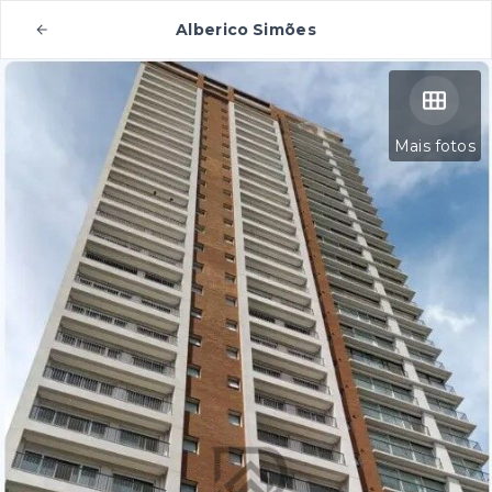
Alberico Simões
Mais fotos