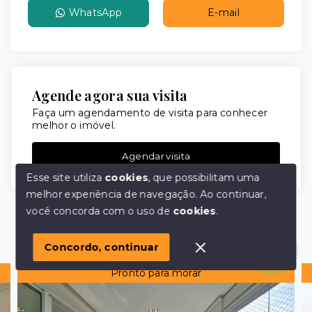
WhatsApp
E-mail
Agende agora sua visita
Faça um agendamento de visita para conhecer
melhor o imóvel.
Agendar visita
Esse site utiliza
cookies
, que possibilitam uma
melhor experiência de navegação.
Ao continuar,
Olá! em posso ajudar?
você concorda com o uso de
cookies
.
Imóveis similares
Concordo, continuar
Pronto para morar