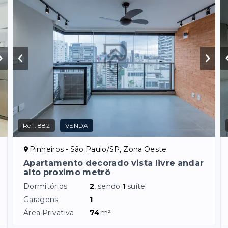
Ref.:
882
VENDA
Pinheiros - São Paulo/SP, Zona Oeste
Apartamento decorado vista livre andar
alto proximo metrô
Dormitórios
2
, sendo
1
suíte
Garagens
1
Área Privativa
74
m²